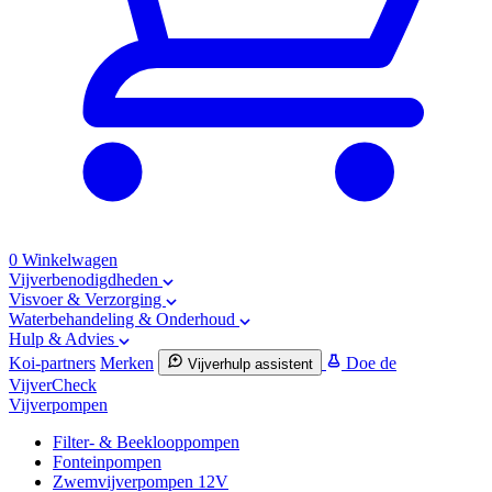
0
Winkelwagen
Vijverbenodigdheden
Visvoer & Verzorging
Waterbehandeling & Onderhoud
Hulp & Advies
Koi-partners
Merken
Doe de
Vijverhulp assistent
VijverCheck
Vijverpompen
Filter- & Beeklooppompen
Fonteinpompen
Zwemvijverpompen 12V