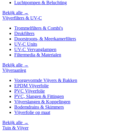
Luchtpompen & Beluchting
Bekijk alle →
Vijverfilters & UV-C
Trommelfilters & Combi's
Drukfilters
Doorstroom- & Meerkamerfilters
UV-C Units
UV-C Vervanglampen
Filtermedia & Materialen
Bekijk alle →
Vijveraanleg
Voorgevormde Vijvers & Bakken
EPDM Vijverfolie
PVC Vijverfolie
PVC, Slangen & Fittingen
Vijverslangen & Koppelingen
Bodemdrains & Skimmers
Vijverfolie op maat
Bekijk alle →
Tuin & Vijver