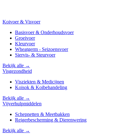
Koivoer & Visvoer
Basisvoer & Onderhoudsvoer
Groeivoer
Kleurvoer
Wheatgerm - Seizoensvoer
Siervis- & Steurvoer
Bekijk alle →
Visgezondheid
Visziekten & Medicijnen
Koisok & Koibehandeling
Bekijk alle →
Vijverhulpmiddelen
Schepnetten & Meetbakken
Reigerbescherming & Dierenwering
Bekijk alle →