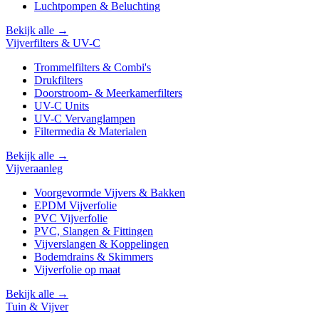
Luchtpompen & Beluchting
Bekijk alle →
Vijverfilters & UV-C
Trommelfilters & Combi's
Drukfilters
Doorstroom- & Meerkamerfilters
UV-C Units
UV-C Vervanglampen
Filtermedia & Materialen
Bekijk alle →
Vijveraanleg
Voorgevormde Vijvers & Bakken
EPDM Vijverfolie
PVC Vijverfolie
PVC, Slangen & Fittingen
Vijverslangen & Koppelingen
Bodemdrains & Skimmers
Vijverfolie op maat
Bekijk alle →
Tuin & Vijver