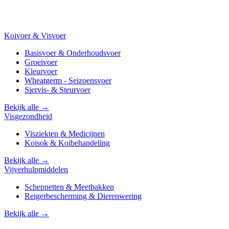
Koivoer & Visvoer
Basisvoer & Onderhoudsvoer
Groeivoer
Kleurvoer
Wheatgerm - Seizoensvoer
Siervis- & Steurvoer
Bekijk alle →
Visgezondheid
Visziekten & Medicijnen
Koisok & Koibehandeling
Bekijk alle →
Vijverhulpmiddelen
Schepnetten & Meetbakken
Reigerbescherming & Dierenwering
Bekijk alle →