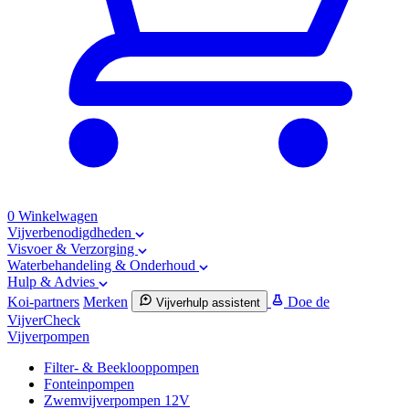
0
Winkelwagen
Vijverbenodigdheden
Visvoer & Verzorging
Waterbehandeling & Onderhoud
Hulp & Advies
Koi-partners
Merken
Doe de
Vijverhulp assistent
VijverCheck
Vijverpompen
Filter- & Beeklooppompen
Fonteinpompen
Zwemvijverpompen 12V