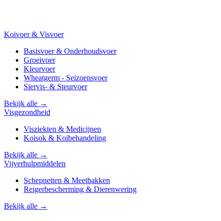
Koivoer & Visvoer
Basisvoer & Onderhoudsvoer
Groeivoer
Kleurvoer
Wheatgerm - Seizoensvoer
Siervis- & Steurvoer
Bekijk alle →
Visgezondheid
Visziekten & Medicijnen
Koisok & Koibehandeling
Bekijk alle →
Vijverhulpmiddelen
Schepnetten & Meetbakken
Reigerbescherming & Dierenwering
Bekijk alle →