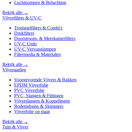
Luchtpompen & Beluchting
Bekijk alle →
Vijverfilters & UV-C
Trommelfilters & Combi's
Drukfilters
Doorstroom- & Meerkamerfilters
UV-C Units
UV-C Vervanglampen
Filtermedia & Materialen
Bekijk alle →
Vijveraanleg
Voorgevormde Vijvers & Bakken
EPDM Vijverfolie
PVC Vijverfolie
PVC, Slangen & Fittingen
Vijverslangen & Koppelingen
Bodemdrains & Skimmers
Vijverfolie op maat
Bekijk alle →
Tuin & Vijver