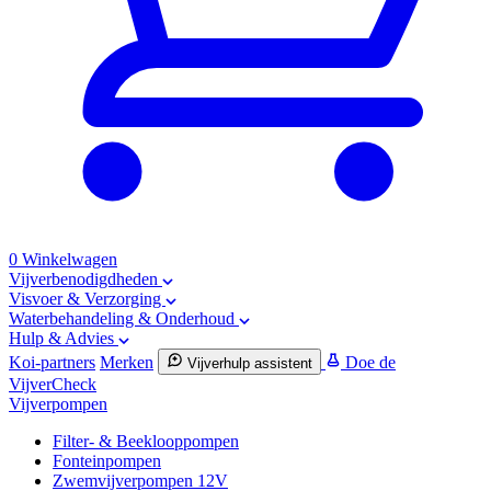
0
Winkelwagen
Vijverbenodigdheden
Visvoer & Verzorging
Waterbehandeling & Onderhoud
Hulp & Advies
Koi-partners
Merken
Doe de
Vijverhulp assistent
VijverCheck
Vijverpompen
Filter- & Beeklooppompen
Fonteinpompen
Zwemvijverpompen 12V