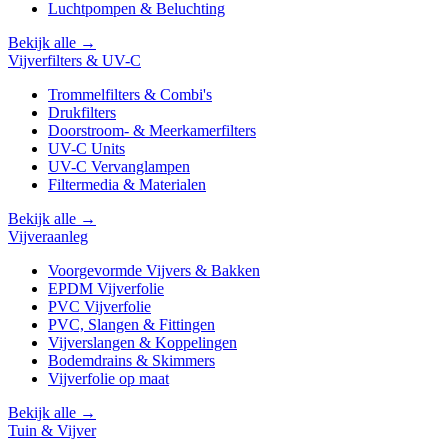
Luchtpompen & Beluchting
Bekijk alle →
Vijverfilters & UV-C
Trommelfilters & Combi's
Drukfilters
Doorstroom- & Meerkamerfilters
UV-C Units
UV-C Vervanglampen
Filtermedia & Materialen
Bekijk alle →
Vijveraanleg
Voorgevormde Vijvers & Bakken
EPDM Vijverfolie
PVC Vijverfolie
PVC, Slangen & Fittingen
Vijverslangen & Koppelingen
Bodemdrains & Skimmers
Vijverfolie op maat
Bekijk alle →
Tuin & Vijver