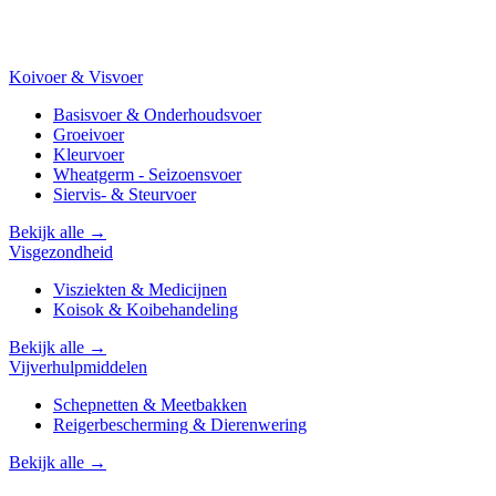
Koivoer & Visvoer
Basisvoer & Onderhoudsvoer
Groeivoer
Kleurvoer
Wheatgerm - Seizoensvoer
Siervis- & Steurvoer
Bekijk alle →
Visgezondheid
Visziekten & Medicijnen
Koisok & Koibehandeling
Bekijk alle →
Vijverhulpmiddelen
Schepnetten & Meetbakken
Reigerbescherming & Dierenwering
Bekijk alle →