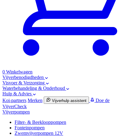
0
Winkelwagen
Vijverbenodigdheden
Visvoer & Verzorging
Waterbehandeling & Onderhoud
Hulp & Advies
Koi-partners
Merken
Doe de
Vijverhulp assistent
VijverCheck
Vijverpompen
Filter- & Beeklooppompen
Fonteinpompen
Zwemvijverpompen 12V