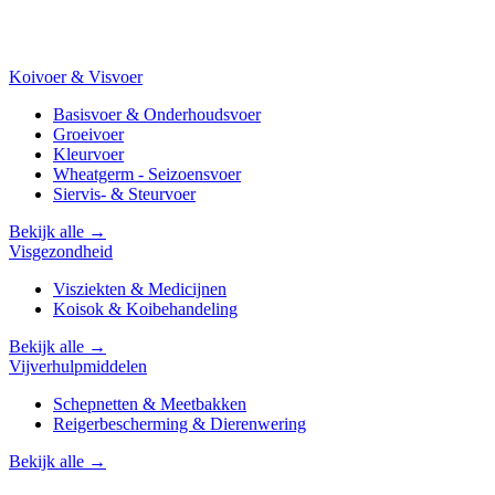
Koivoer & Visvoer
Basisvoer & Onderhoudsvoer
Groeivoer
Kleurvoer
Wheatgerm - Seizoensvoer
Siervis- & Steurvoer
Bekijk alle →
Visgezondheid
Visziekten & Medicijnen
Koisok & Koibehandeling
Bekijk alle →
Vijverhulpmiddelen
Schepnetten & Meetbakken
Reigerbescherming & Dierenwering
Bekijk alle →