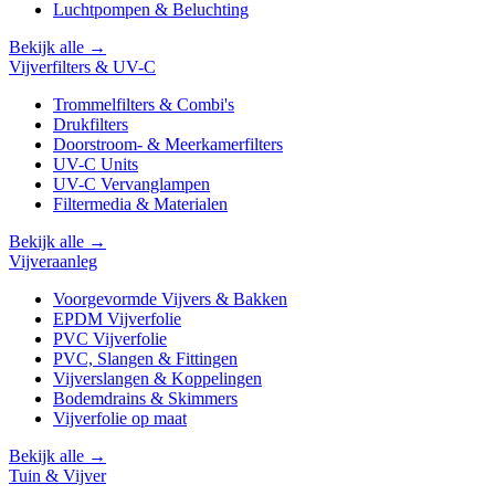
Luchtpompen & Beluchting
Bekijk alle →
Vijverfilters & UV-C
Trommelfilters & Combi's
Drukfilters
Doorstroom- & Meerkamerfilters
UV-C Units
UV-C Vervanglampen
Filtermedia & Materialen
Bekijk alle →
Vijveraanleg
Voorgevormde Vijvers & Bakken
EPDM Vijverfolie
PVC Vijverfolie
PVC, Slangen & Fittingen
Vijverslangen & Koppelingen
Bodemdrains & Skimmers
Vijverfolie op maat
Bekijk alle →
Tuin & Vijver