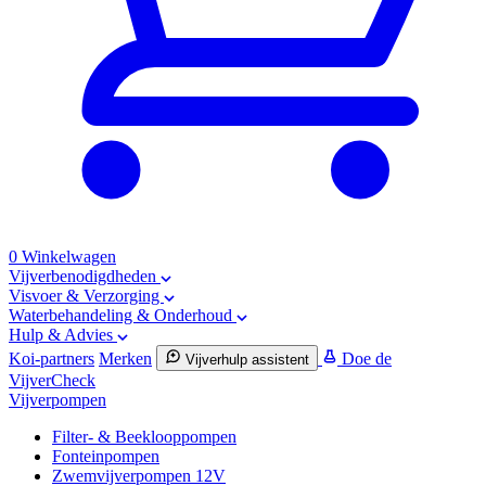
0
Winkelwagen
Vijverbenodigdheden
Visvoer & Verzorging
Waterbehandeling & Onderhoud
Hulp & Advies
Koi-partners
Merken
Doe de
Vijverhulp assistent
VijverCheck
Vijverpompen
Filter- & Beeklooppompen
Fonteinpompen
Zwemvijverpompen 12V