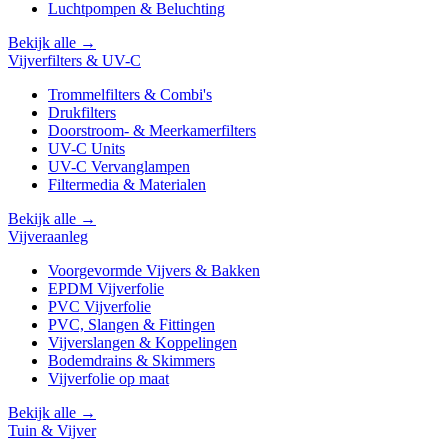
Luchtpompen & Beluchting
Bekijk alle →
Vijverfilters & UV-C
Trommelfilters & Combi's
Drukfilters
Doorstroom- & Meerkamerfilters
UV-C Units
UV-C Vervanglampen
Filtermedia & Materialen
Bekijk alle →
Vijveraanleg
Voorgevormde Vijvers & Bakken
EPDM Vijverfolie
PVC Vijverfolie
PVC, Slangen & Fittingen
Vijverslangen & Koppelingen
Bodemdrains & Skimmers
Vijverfolie op maat
Bekijk alle →
Tuin & Vijver