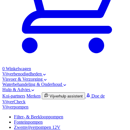
0
Winkelwagen
Vijverbenodigdheden
Visvoer & Verzorging
Waterbehandeling & Onderhoud
Hulp & Advies
Koi-partners
Merken
Doe de
Vijverhulp assistent
VijverCheck
Vijverpompen
Filter- & Beeklooppompen
Fonteinpompen
Zwemvijverpompen 12V