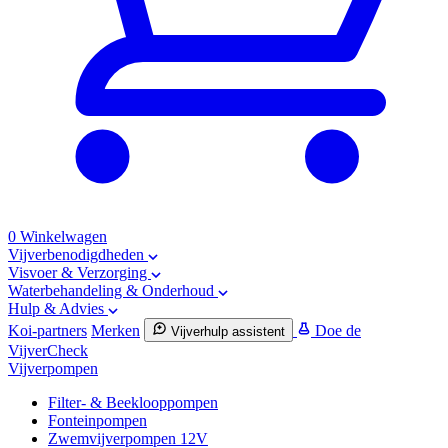
0
Winkelwagen
Vijverbenodigdheden
Visvoer & Verzorging
Waterbehandeling & Onderhoud
Hulp & Advies
Koi-partners
Merken
Doe de
Vijverhulp assistent
VijverCheck
Vijverpompen
Filter- & Beeklooppompen
Fonteinpompen
Zwemvijverpompen 12V