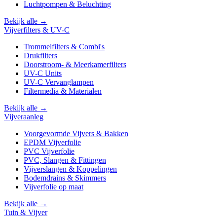
Luchtpompen & Beluchting
Bekijk alle →
Vijverfilters & UV-C
Trommelfilters & Combi's
Drukfilters
Doorstroom- & Meerkamerfilters
UV-C Units
UV-C Vervanglampen
Filtermedia & Materialen
Bekijk alle →
Vijveraanleg
Voorgevormde Vijvers & Bakken
EPDM Vijverfolie
PVC Vijverfolie
PVC, Slangen & Fittingen
Vijverslangen & Koppelingen
Bodemdrains & Skimmers
Vijverfolie op maat
Bekijk alle →
Tuin & Vijver