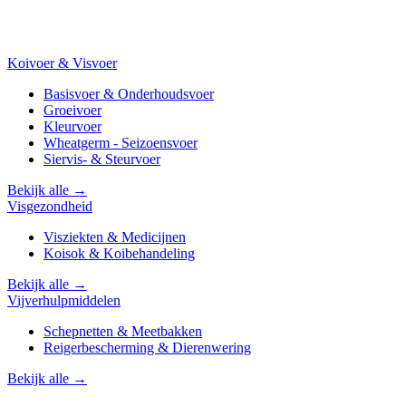
Koivoer & Visvoer
Basisvoer & Onderhoudsvoer
Groeivoer
Kleurvoer
Wheatgerm - Seizoensvoer
Siervis- & Steurvoer
Bekijk alle →
Visgezondheid
Visziekten & Medicijnen
Koisok & Koibehandeling
Bekijk alle →
Vijverhulpmiddelen
Schepnetten & Meetbakken
Reigerbescherming & Dierenwering
Bekijk alle →