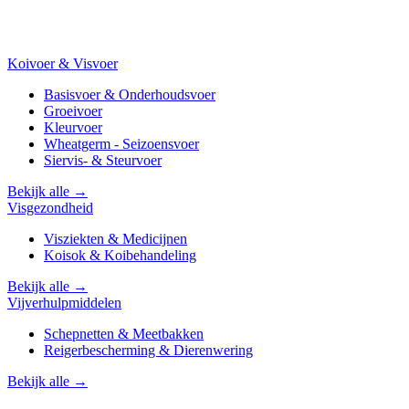
Koivoer & Visvoer
Basisvoer & Onderhoudsvoer
Groeivoer
Kleurvoer
Wheatgerm - Seizoensvoer
Siervis- & Steurvoer
Bekijk alle →
Visgezondheid
Visziekten & Medicijnen
Koisok & Koibehandeling
Bekijk alle →
Vijverhulpmiddelen
Schepnetten & Meetbakken
Reigerbescherming & Dierenwering
Bekijk alle →