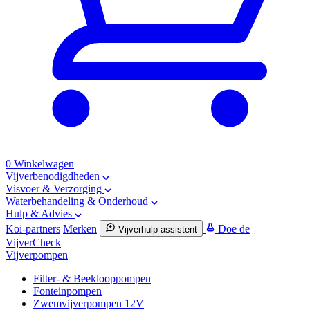
0
Winkelwagen
Vijverbenodigdheden
Visvoer & Verzorging
Waterbehandeling & Onderhoud
Hulp & Advies
Koi-partners
Merken
Doe de
Vijverhulp assistent
VijverCheck
Vijverpompen
Filter- & Beeklooppompen
Fonteinpompen
Zwemvijverpompen 12V