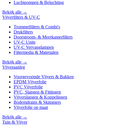
Luchtpompen & Beluchting
Bekijk alle →
Vijverfilters & UV-C
Trommelfilters & Combi's
Drukfilters
Doorstroom- & Meerkamerfilters
UV-C Units
UV-C Vervanglampen
Filtermedia & Materialen
Bekijk alle →
Vijveraanleg
Voorgevormde Vijvers & Bakken
EPDM Vijverfolie
PVC Vijverfolie
PVC, Slangen & Fittingen
Vijverslangen & Koppelingen
Bodemdrains & Skimmers
Vijverfolie op maat
Bekijk alle →
Tuin & Vijver