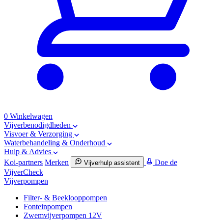
0
Winkelwagen
Vijverbenodigdheden
Visvoer & Verzorging
Waterbehandeling & Onderhoud
Hulp & Advies
Koi-partners
Merken
Doe de
Vijverhulp assistent
VijverCheck
Vijverpompen
Filter- & Beeklooppompen
Fonteinpompen
Zwemvijverpompen 12V