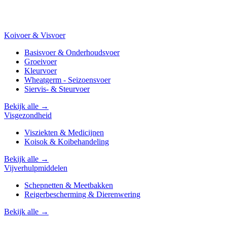
Koivoer & Visvoer
Basisvoer & Onderhoudsvoer
Groeivoer
Kleurvoer
Wheatgerm - Seizoensvoer
Siervis- & Steurvoer
Bekijk alle →
Visgezondheid
Visziekten & Medicijnen
Koisok & Koibehandeling
Bekijk alle →
Vijverhulpmiddelen
Schepnetten & Meetbakken
Reigerbescherming & Dierenwering
Bekijk alle →