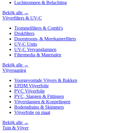
Luchtpompen & Beluchting
Bekijk alle →
Vijverfilters & UV-C
Trommelfilters & Combi's
Drukfilters
Doorstroom- & Meerkamerfilters
UV-C Units
UV-C Vervanglampen
Filtermedia & Materialen
Bekijk alle →
Vijveraanleg
Voorgevormde Vijvers & Bakken
EPDM Vijverfolie
PVC Vijverfolie
PVC, Slangen & Fittingen
Vijverslangen & Koppelingen
Bodemdrains & Skimmers
Vijverfolie op maat
Bekijk alle →
Tuin & Vijver