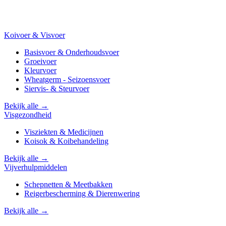
Koivoer & Visvoer
Basisvoer & Onderhoudsvoer
Groeivoer
Kleurvoer
Wheatgerm - Seizoensvoer
Siervis- & Steurvoer
Bekijk alle →
Visgezondheid
Visziekten & Medicijnen
Koisok & Koibehandeling
Bekijk alle →
Vijverhulpmiddelen
Schepnetten & Meetbakken
Reigerbescherming & Dierenwering
Bekijk alle →