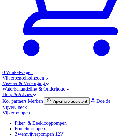
0
Winkelwagen
Vijverbenodigdheden
Visvoer & Verzorging
Waterbehandeling & Onderhoud
Hulp & Advies
Koi-partners
Merken
Doe de
Vijverhulp assistent
VijverCheck
Vijverpompen
Filter- & Beeklooppompen
Fonteinpompen
Zwemvijverpompen 12V