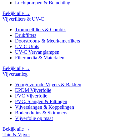
Luchtpompen & Beluchting
Bekijk alle →
Vijverfilters & UV-C
Trommelfilters & Combi's
Drukfilters
Doorstroom- & Meerkamerfilters
UV-C Units
UV-C Vervanglampen
Filtermedia & Materialen
Bekijk alle →
Vijveraanleg
Voorgevormde Vijvers & Bakken
EPDM Vijverfolie
PVC Vijverfolie
PVC, Slangen & Fittingen
Vijverslangen & Koppelingen
Bodemdrains & Skimmers
Vijverfolie op maat
Bekijk alle →
Tuin & Vijver