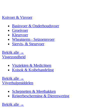
Koivoer & Visvoer
Basisvoer & Onderhoudsvoer
Groeivoer
Kleurvoer
Wheatgerm - Seizoensvoer
Siervis- & Steurvoer
Bekijk alle →
Visgezondheid
Visziekten & Medicijnen
Koisok & Koibehandeling
Bekijk alle →
Vijverhulpmiddelen
Schepnetten & Meetbakken
Reigerbescherming & Dierenwering
Bekijk alle →