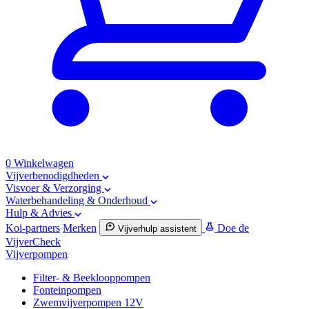
0
Winkelwagen
Vijverbenodigdheden
Visvoer & Verzorging
Waterbehandeling & Onderhoud
Hulp & Advies
Koi-partners
Merken
Doe de
Vijverhulp assistent
VijverCheck
Vijverpompen
Filter- & Beeklooppompen
Fonteinpompen
Zwemvijverpompen 12V