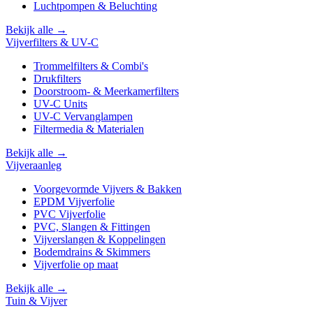
Luchtpompen & Beluchting
Bekijk alle →
Vijverfilters & UV-C
Trommelfilters & Combi's
Drukfilters
Doorstroom- & Meerkamerfilters
UV-C Units
UV-C Vervanglampen
Filtermedia & Materialen
Bekijk alle →
Vijveraanleg
Voorgevormde Vijvers & Bakken
EPDM Vijverfolie
PVC Vijverfolie
PVC, Slangen & Fittingen
Vijverslangen & Koppelingen
Bodemdrains & Skimmers
Vijverfolie op maat
Bekijk alle →
Tuin & Vijver