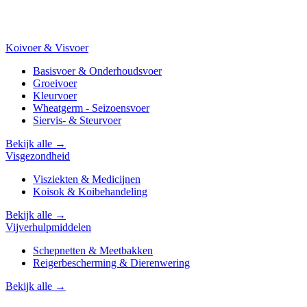
Koivoer & Visvoer
Basisvoer & Onderhoudsvoer
Groeivoer
Kleurvoer
Wheatgerm - Seizoensvoer
Siervis- & Steurvoer
Bekijk alle →
Visgezondheid
Visziekten & Medicijnen
Koisok & Koibehandeling
Bekijk alle →
Vijverhulpmiddelen
Schepnetten & Meetbakken
Reigerbescherming & Dierenwering
Bekijk alle →