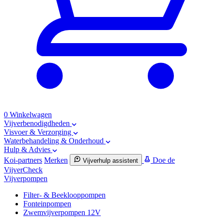
0
Winkelwagen
Vijverbenodigdheden
Visvoer & Verzorging
Waterbehandeling & Onderhoud
Hulp & Advies
Koi-partners
Merken
Doe de
Vijverhulp assistent
VijverCheck
Vijverpompen
Filter- & Beeklooppompen
Fonteinpompen
Zwemvijverpompen 12V