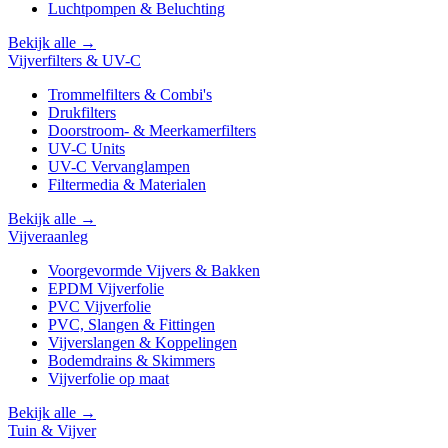
Luchtpompen & Beluchting
Bekijk alle →
Vijverfilters & UV-C
Trommelfilters & Combi's
Drukfilters
Doorstroom- & Meerkamerfilters
UV-C Units
UV-C Vervanglampen
Filtermedia & Materialen
Bekijk alle →
Vijveraanleg
Voorgevormde Vijvers & Bakken
EPDM Vijverfolie
PVC Vijverfolie
PVC, Slangen & Fittingen
Vijverslangen & Koppelingen
Bodemdrains & Skimmers
Vijverfolie op maat
Bekijk alle →
Tuin & Vijver