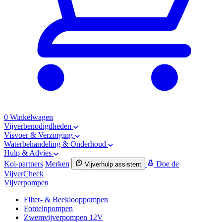
0
Winkelwagen
Vijverbenodigdheden
Visvoer & Verzorging
Waterbehandeling & Onderhoud
Hulp & Advies
Koi-partners
Merken
Doe de
Vijverhulp assistent
VijverCheck
Vijverpompen
Filter- & Beeklooppompen
Fonteinpompen
Zwemvijverpompen 12V