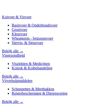
Koivoer & Visvoer
Basisvoer & Onderhoudsvoer
Groeivoer
Kleurvoer
Wheatgerm - Seizoensvoer
Siervis- & Steurvoer
Bekijk alle →
Visgezondheid
Visziekten & Medicijnen
Koisok & Koibehandeling
Bekijk alle →
Vijverhulpmiddelen
Schepnetten & Meetbakken
Reigerbescherming & Dierenwering
Bekijk alle →