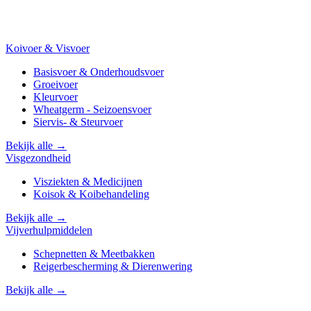
Koivoer & Visvoer
Basisvoer & Onderhoudsvoer
Groeivoer
Kleurvoer
Wheatgerm - Seizoensvoer
Siervis- & Steurvoer
Bekijk alle →
Visgezondheid
Visziekten & Medicijnen
Koisok & Koibehandeling
Bekijk alle →
Vijverhulpmiddelen
Schepnetten & Meetbakken
Reigerbescherming & Dierenwering
Bekijk alle →