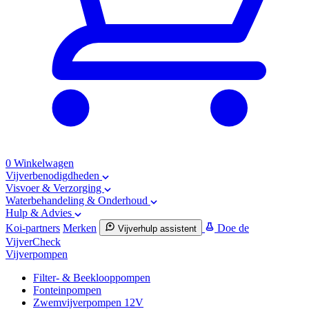
0
Winkelwagen
Vijverbenodigdheden
Visvoer & Verzorging
Waterbehandeling & Onderhoud
Hulp & Advies
Koi-partners
Merken
Doe de
Vijverhulp assistent
VijverCheck
Vijverpompen
Filter- & Beeklooppompen
Fonteinpompen
Zwemvijverpompen 12V