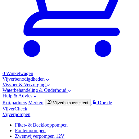
0
Winkelwagen
Vijverbenodigdheden
Visvoer & Verzorging
Waterbehandeling & Onderhoud
Hulp & Advies
Koi-partners
Merken
Doe de
Vijverhulp assistent
VijverCheck
Vijverpompen
Filter- & Beeklooppompen
Fonteinpompen
Zwemvijverpompen 12V