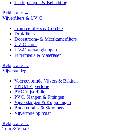
Luchtpompen & Beluchting
Bekijk alle →
Vijverfilters & UV-C
Trommelfilters & Combi's
Drukfilters
Doorstroom- & Meerkamerfilters
UV-C Units
UV-C Vervanglampen
Filtermedia & Materialen
Bekijk alle →
Vijveraanleg
Voorgevormde Vijvers & Bakken
EPDM Vijverfolie
PVC Vijverfolie
PVC, Slangen & Fittingen
Vijverslangen & Koppelingen
Bodemdrains & Skimmers
Vijverfolie op maat
Bekijk alle →
Tuin & Vijver