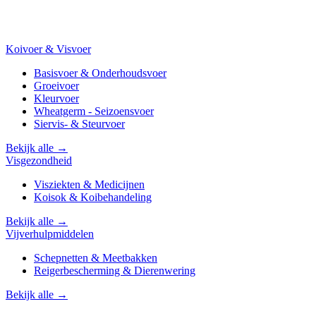
Koivoer & Visvoer
Basisvoer & Onderhoudsvoer
Groeivoer
Kleurvoer
Wheatgerm - Seizoensvoer
Siervis- & Steurvoer
Bekijk alle →
Visgezondheid
Visziekten & Medicijnen
Koisok & Koibehandeling
Bekijk alle →
Vijverhulpmiddelen
Schepnetten & Meetbakken
Reigerbescherming & Dierenwering
Bekijk alle →