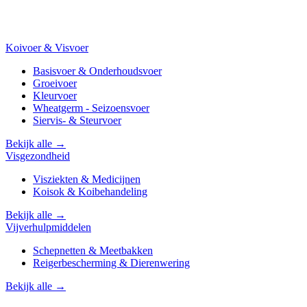
Koivoer & Visvoer
Basisvoer & Onderhoudsvoer
Groeivoer
Kleurvoer
Wheatgerm - Seizoensvoer
Siervis- & Steurvoer
Bekijk alle →
Visgezondheid
Visziekten & Medicijnen
Koisok & Koibehandeling
Bekijk alle →
Vijverhulpmiddelen
Schepnetten & Meetbakken
Reigerbescherming & Dierenwering
Bekijk alle →