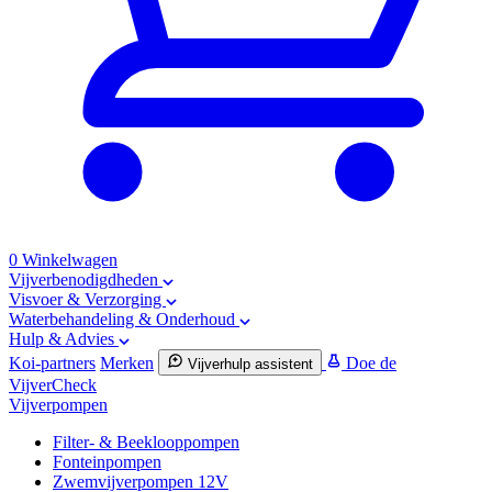
0
Winkelwagen
Vijverbenodigdheden
Visvoer & Verzorging
Waterbehandeling & Onderhoud
Hulp & Advies
Koi-partners
Merken
Doe de
Vijverhulp assistent
VijverCheck
Vijverpompen
Filter- & Beeklooppompen
Fonteinpompen
Zwemvijverpompen 12V