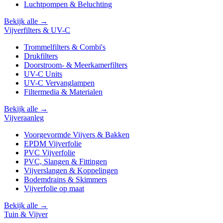
Luchtpompen & Beluchting
Bekijk alle →
Vijverfilters & UV-C
Trommelfilters & Combi's
Drukfilters
Doorstroom- & Meerkamerfilters
UV-C Units
UV-C Vervanglampen
Filtermedia & Materialen
Bekijk alle →
Vijveraanleg
Voorgevormde Vijvers & Bakken
EPDM Vijverfolie
PVC Vijverfolie
PVC, Slangen & Fittingen
Vijverslangen & Koppelingen
Bodemdrains & Skimmers
Vijverfolie op maat
Bekijk alle →
Tuin & Vijver