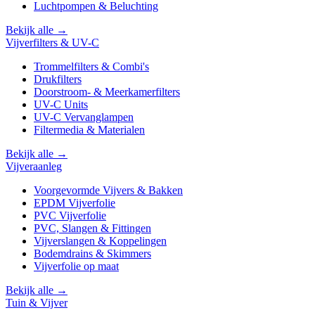
Luchtpompen & Beluchting
Bekijk alle →
Vijverfilters & UV-C
Trommelfilters & Combi's
Drukfilters
Doorstroom- & Meerkamerfilters
UV-C Units
UV-C Vervanglampen
Filtermedia & Materialen
Bekijk alle →
Vijveraanleg
Voorgevormde Vijvers & Bakken
EPDM Vijverfolie
PVC Vijverfolie
PVC, Slangen & Fittingen
Vijverslangen & Koppelingen
Bodemdrains & Skimmers
Vijverfolie op maat
Bekijk alle →
Tuin & Vijver