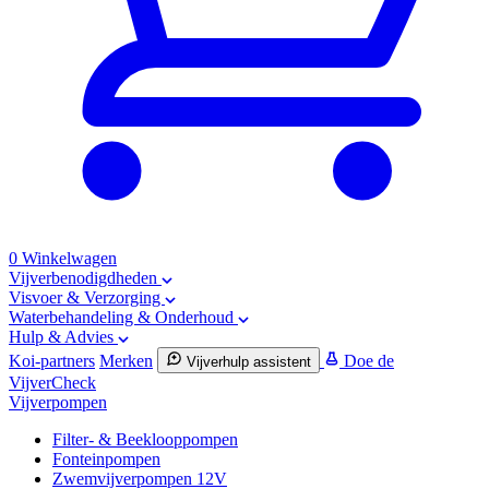
0
Winkelwagen
Vijverbenodigdheden
Visvoer & Verzorging
Waterbehandeling & Onderhoud
Hulp & Advies
Koi-partners
Merken
Doe de
Vijverhulp assistent
VijverCheck
Vijverpompen
Filter- & Beeklooppompen
Fonteinpompen
Zwemvijverpompen 12V