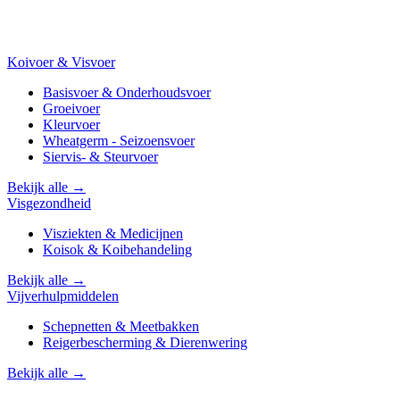
Koivoer & Visvoer
Basisvoer & Onderhoudsvoer
Groeivoer
Kleurvoer
Wheatgerm - Seizoensvoer
Siervis- & Steurvoer
Bekijk alle →
Visgezondheid
Visziekten & Medicijnen
Koisok & Koibehandeling
Bekijk alle →
Vijverhulpmiddelen
Schepnetten & Meetbakken
Reigerbescherming & Dierenwering
Bekijk alle →