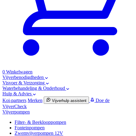
0
Winkelwagen
Vijverbenodigdheden
Visvoer & Verzorging
Waterbehandeling & Onderhoud
Hulp & Advies
Koi-partners
Merken
Doe de
Vijverhulp assistent
VijverCheck
Vijverpompen
Filter- & Beeklooppompen
Fonteinpompen
Zwemvijverpompen 12V