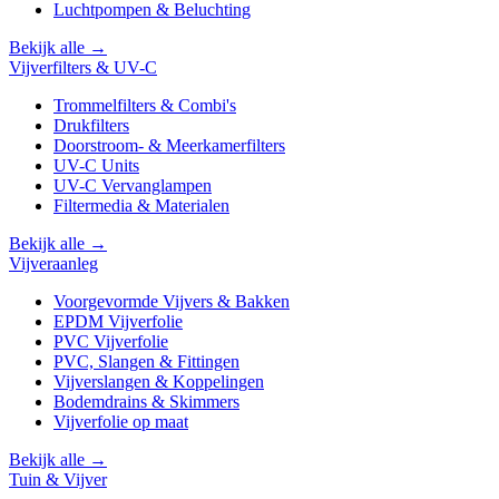
Luchtpompen & Beluchting
Bekijk alle →
Vijverfilters & UV-C
Trommelfilters & Combi's
Drukfilters
Doorstroom- & Meerkamerfilters
UV-C Units
UV-C Vervanglampen
Filtermedia & Materialen
Bekijk alle →
Vijveraanleg
Voorgevormde Vijvers & Bakken
EPDM Vijverfolie
PVC Vijverfolie
PVC, Slangen & Fittingen
Vijverslangen & Koppelingen
Bodemdrains & Skimmers
Vijverfolie op maat
Bekijk alle →
Tuin & Vijver