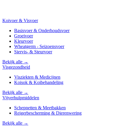
Koivoer & Visvoer
Basisvoer & Onderhoudsvoer
Groeivoer
Kleurvoer
Wheatgerm - Seizoensvoer
Siervis- & Steurvoer
Bekijk alle →
Visgezondheid
Visziekten & Medicijnen
Koisok & Koibehandeling
Bekijk alle →
Vijverhulpmiddelen
Schepnetten & Meetbakken
Reigerbescherming & Dierenwering
Bekijk alle →