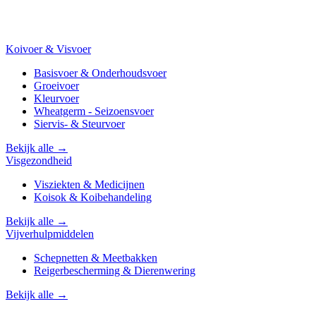
Koivoer & Visvoer
Basisvoer & Onderhoudsvoer
Groeivoer
Kleurvoer
Wheatgerm - Seizoensvoer
Siervis- & Steurvoer
Bekijk alle →
Visgezondheid
Visziekten & Medicijnen
Koisok & Koibehandeling
Bekijk alle →
Vijverhulpmiddelen
Schepnetten & Meetbakken
Reigerbescherming & Dierenwering
Bekijk alle →