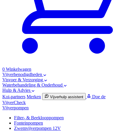
0
Winkelwagen
Vijverbenodigdheden
Visvoer & Verzorging
Waterbehandeling & Onderhoud
Hulp & Advies
Koi-partners
Merken
Doe de
Vijverhulp assistent
VijverCheck
Vijverpompen
Filter- & Beeklooppompen
Fonteinpompen
Zwemvijverpompen 12V