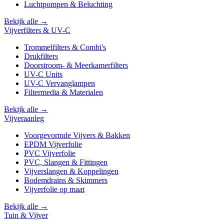
Luchtpompen & Beluchting
Bekijk alle →
Vijverfilters & UV-C
Trommelfilters & Combi's
Drukfilters
Doorstroom- & Meerkamerfilters
UV-C Units
UV-C Vervanglampen
Filtermedia & Materialen
Bekijk alle →
Vijveraanleg
Voorgevormde Vijvers & Bakken
EPDM Vijverfolie
PVC Vijverfolie
PVC, Slangen & Fittingen
Vijverslangen & Koppelingen
Bodemdrains & Skimmers
Vijverfolie op maat
Bekijk alle →
Tuin & Vijver