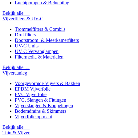
Luchtpompen & Beluchting
Bekijk alle →
Vijverfilters & UV-C
Trommelfilters & Combi's
Drukfilters
Doorstroom- & Meerkamerfilters
UV-C Units
UV-C Vervanglampen
Filtermedia & Materialen
Bekijk alle →
Vijveraanleg
Voorgevormde Vijvers & Bakken
EPDM Vijverfolie
PVC Vijverfolie
PVC, Slangen & Fittingen
Vijverslangen & Koppelingen
Bodemdrains & Skimmers
Vijverfolie op maat
Bekijk alle →
Tuin & Vijver