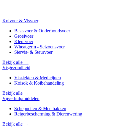
Koivoer & Visvoer
Basisvoer & Onderhoudsvoer
Groeivoer
Kleurvoer
Wheatgerm - Seizoensvoer
Siervis- & Steurvoer
Bekijk alle →
Visgezondheid
Visziekten & Medicijnen
Koisok & Koibehandeling
Bekijk alle →
Vijverhulpmiddelen
Schepnetten & Meetbakken
Reigerbescherming & Dierenwering
Bekijk alle →