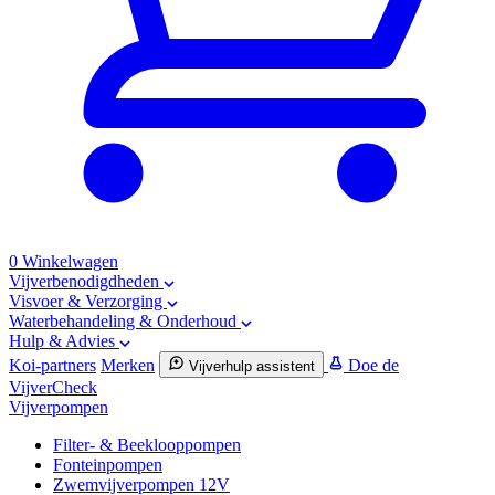
0
Winkelwagen
Vijverbenodigdheden
Visvoer & Verzorging
Waterbehandeling & Onderhoud
Hulp & Advies
Koi-partners
Merken
Doe de
Vijverhulp assistent
VijverCheck
Vijverpompen
Filter- & Beeklooppompen
Fonteinpompen
Zwemvijverpompen 12V