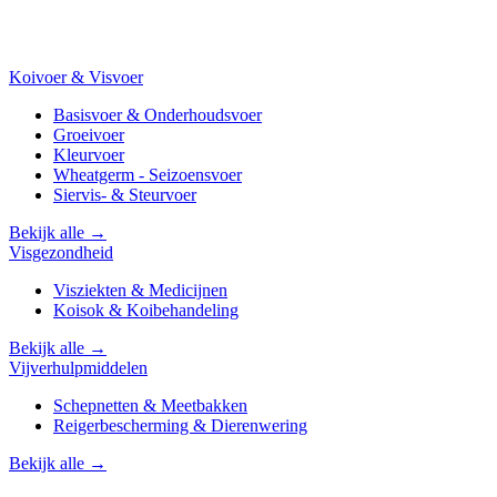
Koivoer & Visvoer
Basisvoer & Onderhoudsvoer
Groeivoer
Kleurvoer
Wheatgerm - Seizoensvoer
Siervis- & Steurvoer
Bekijk alle →
Visgezondheid
Visziekten & Medicijnen
Koisok & Koibehandeling
Bekijk alle →
Vijverhulpmiddelen
Schepnetten & Meetbakken
Reigerbescherming & Dierenwering
Bekijk alle →