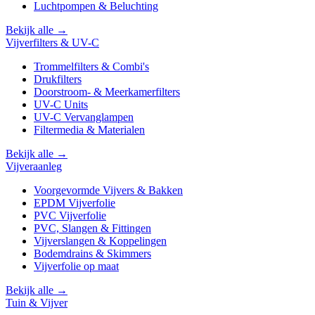
Luchtpompen & Beluchting
Bekijk alle →
Vijverfilters & UV-C
Trommelfilters & Combi's
Drukfilters
Doorstroom- & Meerkamerfilters
UV-C Units
UV-C Vervanglampen
Filtermedia & Materialen
Bekijk alle →
Vijveraanleg
Voorgevormde Vijvers & Bakken
EPDM Vijverfolie
PVC Vijverfolie
PVC, Slangen & Fittingen
Vijverslangen & Koppelingen
Bodemdrains & Skimmers
Vijverfolie op maat
Bekijk alle →
Tuin & Vijver