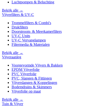
Luchtpompen & Beluchting
Bekijk alle →
Vijverfilters & UV-C
Trommelfilters & Combi's
Drukfilters
Doorstroom- & Meerkamerfilters
UV-C Units
UV-C Vervanglampen
Filtermedia & Materialen
Bekijk alle →
Vijveraanleg
Voorgevormde Vijvers & Bakken
EPDM Vijverfolie
PVC Vijverfolie
PVC, Slangen & Fittingen
Vijverslangen & Koppelingen
Bodemdrains & Skimmers
Vijverfolie op maat
Bekijk alle →
Tuin & Vijver