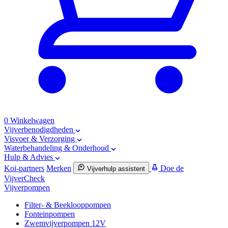
0
Winkelwagen
Vijverbenodigdheden
Visvoer & Verzorging
Waterbehandeling & Onderhoud
Hulp & Advies
Koi-partners
Merken
Doe de
Vijverhulp assistent
VijverCheck
Vijverpompen
Filter- & Beeklooppompen
Fonteinpompen
Zwemvijverpompen 12V