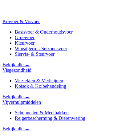
Koivoer & Visvoer
Basisvoer & Onderhoudsvoer
Groeivoer
Kleurvoer
Wheatgerm - Seizoensvoer
Siervis- & Steurvoer
Bekijk alle →
Visgezondheid
Visziekten & Medicijnen
Koisok & Koibehandeling
Bekijk alle →
Vijverhulpmiddelen
Schepnetten & Meetbakken
Reigerbescherming & Dierenwering
Bekijk alle →