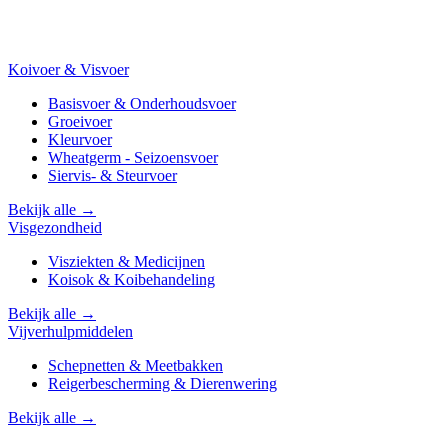
Koivoer & Visvoer
Basisvoer & Onderhoudsvoer
Groeivoer
Kleurvoer
Wheatgerm - Seizoensvoer
Siervis- & Steurvoer
Bekijk alle →
Visgezondheid
Visziekten & Medicijnen
Koisok & Koibehandeling
Bekijk alle →
Vijverhulpmiddelen
Schepnetten & Meetbakken
Reigerbescherming & Dierenwering
Bekijk alle →