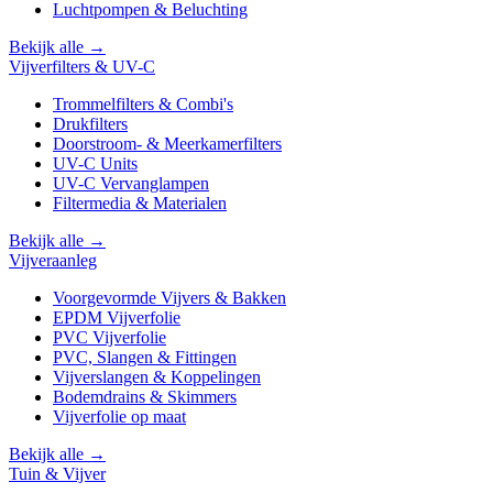
Luchtpompen & Beluchting
Bekijk alle →
Vijverfilters & UV-C
Trommelfilters & Combi's
Drukfilters
Doorstroom- & Meerkamerfilters
UV-C Units
UV-C Vervanglampen
Filtermedia & Materialen
Bekijk alle →
Vijveraanleg
Voorgevormde Vijvers & Bakken
EPDM Vijverfolie
PVC Vijverfolie
PVC, Slangen & Fittingen
Vijverslangen & Koppelingen
Bodemdrains & Skimmers
Vijverfolie op maat
Bekijk alle →
Tuin & Vijver