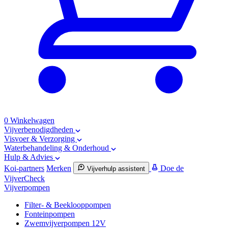
0
Winkelwagen
Vijverbenodigdheden
Visvoer & Verzorging
Waterbehandeling & Onderhoud
Hulp & Advies
Koi-partners
Merken
Doe de
Vijverhulp assistent
VijverCheck
Vijverpompen
Filter- & Beeklooppompen
Fonteinpompen
Zwemvijverpompen 12V