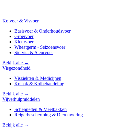
Koivoer & Visvoer
Basisvoer & Onderhoudsvoer
Groeivoer
Kleurvoer
Wheatgerm - Seizoensvoer
Siervis- & Steurvoer
Bekijk alle →
Visgezondheid
Visziekten & Medicijnen
Koisok & Koibehandeling
Bekijk alle →
Vijverhulpmiddelen
Schepnetten & Meetbakken
Reigerbescherming & Dierenwering
Bekijk alle →