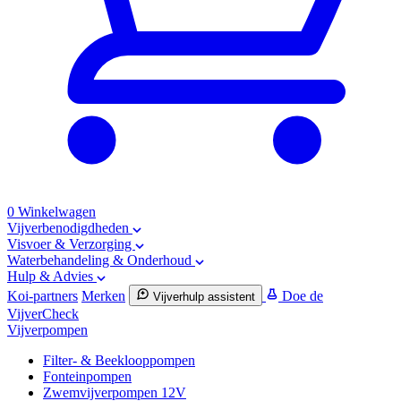
0
Winkelwagen
Vijverbenodigdheden
Visvoer & Verzorging
Waterbehandeling & Onderhoud
Hulp & Advies
Koi-partners
Merken
Doe de
Vijverhulp assistent
VijverCheck
Vijverpompen
Filter- & Beeklooppompen
Fonteinpompen
Zwemvijverpompen 12V