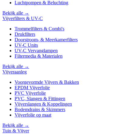
Luchtpompen & Beluchting
Bekijk alle →
Vijverfilters & UV-C
Trommelfilters & Combi's
Drukfilters
Doorstroom- & Meerkamerfilters
UV-C Units
UV-C Vervanglampen
Filtermedia & Materialen
Bekijk alle →
Vijveraanleg
Voorgevormde Vijvers & Bakken
EPDM Vijverfolie
PVC Vijverfolie
PVC, Slangen & Fittingen
Vijverslangen & Koppelingen
Bodemdrains & Skimmers
Vijverfolie op maat
Bekijk alle →
Tuin & Vijver