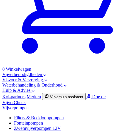
0
Winkelwagen
Vijverbenodigdheden
Visvoer & Verzorging
Waterbehandeling & Onderhoud
Hulp & Advies
Koi-partners
Merken
Doe de
Vijverhulp assistent
VijverCheck
Vijverpompen
Filter- & Beeklooppompen
Fonteinpompen
Zwemvijverpompen 12V