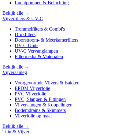
Luchtpompen & Beluchting
Bekijk alle →
Vijverfilters & UV-C
Trommelfilters & Combi's
Drukfilters
Doorstroom- & Meerkamerfilters
UV-C Units
UV-C Vervanglampen
Filtermedia & Materialen
Bekijk alle →
Vijveraanleg
Voorgevormde Vijvers & Bakken
EPDM Vijverfolie
PVC Vijverfolie
PVC, Slangen & Fittingen
Vijverslangen & Koppelingen
Bodemdrains & Skimmers
Vijverfolie op maat
Bekijk alle →
Tuin & Vijver