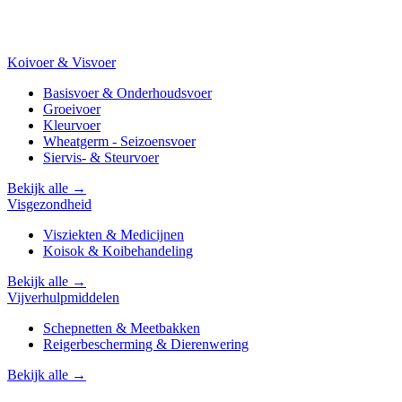
Koivoer & Visvoer
Basisvoer & Onderhoudsvoer
Groeivoer
Kleurvoer
Wheatgerm - Seizoensvoer
Siervis- & Steurvoer
Bekijk alle →
Visgezondheid
Visziekten & Medicijnen
Koisok & Koibehandeling
Bekijk alle →
Vijverhulpmiddelen
Schepnetten & Meetbakken
Reigerbescherming & Dierenwering
Bekijk alle →