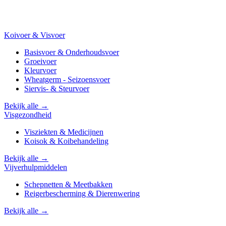
Koivoer & Visvoer
Basisvoer & Onderhoudsvoer
Groeivoer
Kleurvoer
Wheatgerm - Seizoensvoer
Siervis- & Steurvoer
Bekijk alle →
Visgezondheid
Visziekten & Medicijnen
Koisok & Koibehandeling
Bekijk alle →
Vijverhulpmiddelen
Schepnetten & Meetbakken
Reigerbescherming & Dierenwering
Bekijk alle →