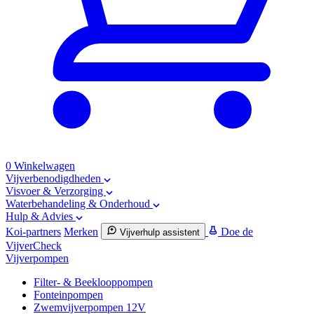
0
Winkelwagen
Vijverbenodigdheden
Visvoer & Verzorging
Waterbehandeling & Onderhoud
Hulp & Advies
Koi-partners
Merken
Doe de
Vijverhulp assistent
VijverCheck
Vijverpompen
Filter- & Beeklooppompen
Fonteinpompen
Zwemvijverpompen 12V