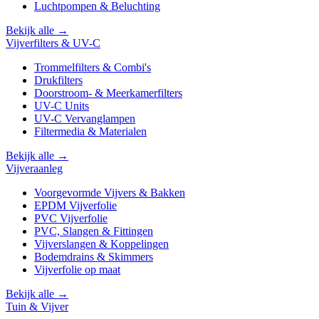
Luchtpompen & Beluchting
Bekijk alle →
Vijverfilters & UV-C
Trommelfilters & Combi's
Drukfilters
Doorstroom- & Meerkamerfilters
UV-C Units
UV-C Vervanglampen
Filtermedia & Materialen
Bekijk alle →
Vijveraanleg
Voorgevormde Vijvers & Bakken
EPDM Vijverfolie
PVC Vijverfolie
PVC, Slangen & Fittingen
Vijverslangen & Koppelingen
Bodemdrains & Skimmers
Vijverfolie op maat
Bekijk alle →
Tuin & Vijver