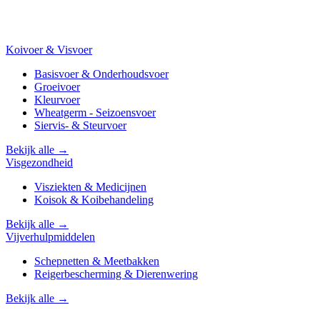
Koivoer & Visvoer
Basisvoer & Onderhoudsvoer
Groeivoer
Kleurvoer
Wheatgerm - Seizoensvoer
Siervis- & Steurvoer
Bekijk alle →
Visgezondheid
Visziekten & Medicijnen
Koisok & Koibehandeling
Bekijk alle →
Vijverhulpmiddelen
Schepnetten & Meetbakken
Reigerbescherming & Dierenwering
Bekijk alle →