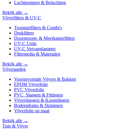
Luchtpompen & Beluchting
Bekijk alle →
Vijverfilters & UV-C
Trommelfilters & Combi's
Drukfilters
Doorstroom- & Meerkamerfilters
UV-C Units
UV-C Vervanglampen
Filtermedia & Materialen
Bekijk alle →
Vijveraanleg
Voorgevormde Vijvers & Bakken
EPDM Vijverfolie
PVC Vijverfolie
PVC, Slangen & Fittingen
Vijverslangen & Koppelingen
Bodemdrains & Skimmers
Vijverfolie op maat
Bekijk alle →
Tuin & Vijver