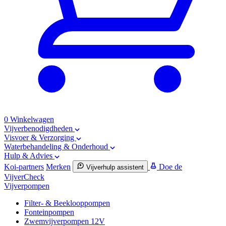
0
Winkelwagen
Vijverbenodigdheden
Visvoer & Verzorging
Waterbehandeling & Onderhoud
Hulp & Advies
Koi-partners
Merken
Doe de
Vijverhulp assistent
VijverCheck
Vijverpompen
Filter- & Beeklooppompen
Fonteinpompen
Zwemvijverpompen 12V