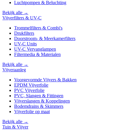
Luchtpompen & Beluchting
Bekijk alle →
Vijverfilters & UV-C
Trommelfilters & Combi's
Drukfilters
Doorstroom- & Meerkamerfilters
UV-C Units
UV-C Vervanglampen
Filtermedia & Materialen
Bekijk alle →
Vijveraanleg
Voorgevormde Vijvers & Bakken
EPDM Vijverfolie
PVC Vijverfolie
PVC, Slangen & Fittingen
Vijverslangen & Koppelingen
Bodemdrains & Skimmers
Vijverfolie op maat
Bekijk alle →
Tuin & Vijver