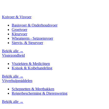
Koivoer & Visvoer
Basisvoer & Onderhoudsvoer
Groeivoer
Kleurvoer
Wheatgerm - Seizoensvoer
Siervis- & Steurvoer
Bekijk alle →
Visgezondheid
Visziekten & Medicijnen
Koisok & Koibehandeling
Bekijk alle →
Vijverhulpmiddelen
Schepnetten & Meetbakken
Reigerbescherming & Dierenwering
Bekijk alle →