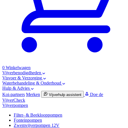
0
Winkelwagen
Vijverbenodigdheden
Visvoer & Verzorging
Waterbehandeling & Onderhoud
Hulp & Advies
Koi-partners
Merken
Doe de
Vijverhulp assistent
VijverCheck
Vijverpompen
Filter- & Beeklooppompen
Fonteinpompen
Zwemvijverpompen 12V