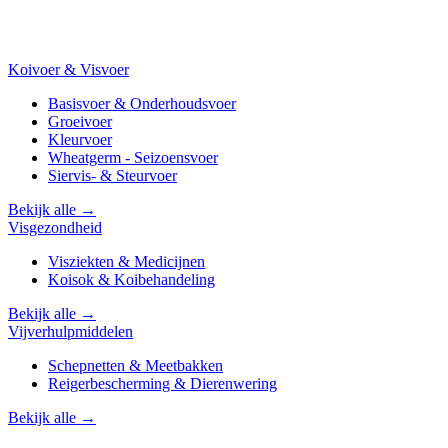
Koivoer & Visvoer
Basisvoer & Onderhoudsvoer
Groeivoer
Kleurvoer
Wheatgerm - Seizoensvoer
Siervis- & Steurvoer
Bekijk alle →
Visgezondheid
Visziekten & Medicijnen
Koisok & Koibehandeling
Bekijk alle →
Vijverhulpmiddelen
Schepnetten & Meetbakken
Reigerbescherming & Dierenwering
Bekijk alle →