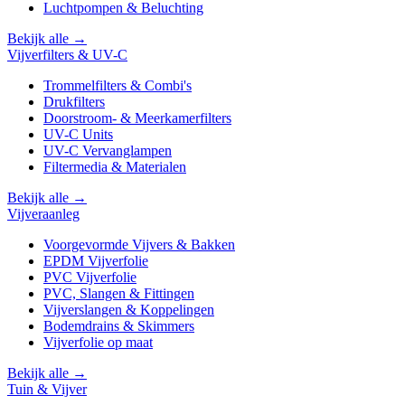
Luchtpompen & Beluchting
Bekijk alle →
Vijverfilters & UV-C
Trommelfilters & Combi's
Drukfilters
Doorstroom- & Meerkamerfilters
UV-C Units
UV-C Vervanglampen
Filtermedia & Materialen
Bekijk alle →
Vijveraanleg
Voorgevormde Vijvers & Bakken
EPDM Vijverfolie
PVC Vijverfolie
PVC, Slangen & Fittingen
Vijverslangen & Koppelingen
Bodemdrains & Skimmers
Vijverfolie op maat
Bekijk alle →
Tuin & Vijver