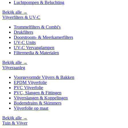
Luchtpompen & Beluchting
Bekijk alle →
Vijverfilters & UV-C
Trommelfilters & Combi's
Drukfilters
Doorstroom- & Meerkamerfilters
UV-C Units
UV-C Vervanglampen
Filtermedia & Materialen
Bekijk alle →
Vijveraanleg
Voorgevormde Vijvers & Bakken
EPDM Vijverfolie
PVC Vijverfolie
PVC, Slangen & Fittingen
Vijverslangen & Koppelingen
Bodemdrains & Skimmers
Vijverfolie op maat
Bekijk alle →
Tuin & Vijver