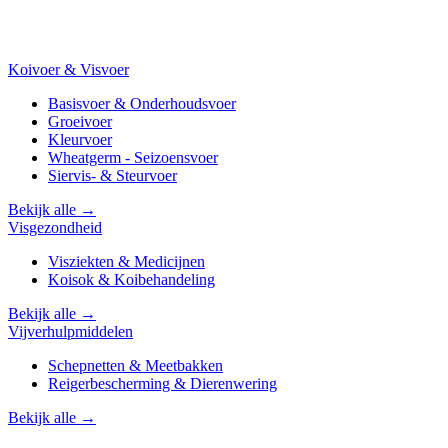
Koivoer & Visvoer
Basisvoer & Onderhoudsvoer
Groeivoer
Kleurvoer
Wheatgerm - Seizoensvoer
Siervis- & Steurvoer
Bekijk alle →
Visgezondheid
Visziekten & Medicijnen
Koisok & Koibehandeling
Bekijk alle →
Vijverhulpmiddelen
Schepnetten & Meetbakken
Reigerbescherming & Dierenwering
Bekijk alle →