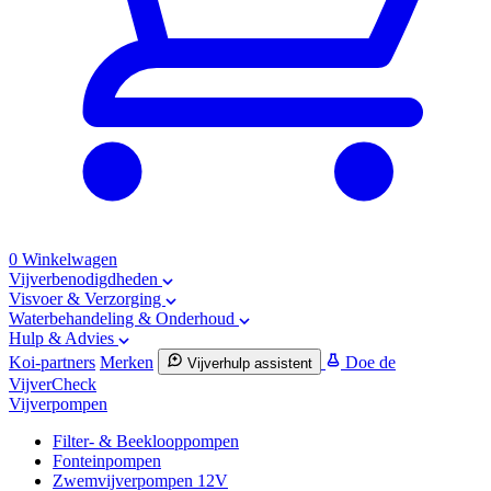
0
Winkelwagen
Vijverbenodigdheden
Visvoer & Verzorging
Waterbehandeling & Onderhoud
Hulp & Advies
Koi-partners
Merken
Doe de
Vijverhulp assistent
VijverCheck
Vijverpompen
Filter- & Beeklooppompen
Fonteinpompen
Zwemvijverpompen 12V