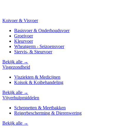
Koivoer & Visvoer
Basisvoer & Onderhoudsvoer
Groeivoer
Kleurvoer
Wheatgerm - Seizoensvoer
Siervis- & Steurvoer
Bekijk alle →
Visgezondheid
Visziekten & Medicijnen
Koisok & Koibehandeling
Bekijk alle →
Vijverhulpmiddelen
Schepnetten & Meetbakken
Reigerbescherming & Dierenwering
Bekijk alle →