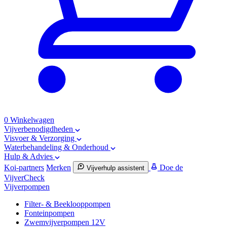
0
Winkelwagen
Vijverbenodigdheden
Visvoer & Verzorging
Waterbehandeling & Onderhoud
Hulp & Advies
Koi-partners
Merken
Doe de
Vijverhulp assistent
VijverCheck
Vijverpompen
Filter- & Beeklooppompen
Fonteinpompen
Zwemvijverpompen 12V