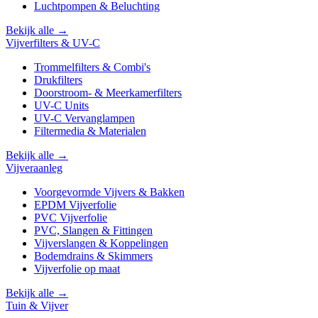
Luchtpompen & Beluchting
Bekijk alle →
Vijverfilters & UV-C
Trommelfilters & Combi's
Drukfilters
Doorstroom- & Meerkamerfilters
UV-C Units
UV-C Vervanglampen
Filtermedia & Materialen
Bekijk alle →
Vijveraanleg
Voorgevormde Vijvers & Bakken
EPDM Vijverfolie
PVC Vijverfolie
PVC, Slangen & Fittingen
Vijverslangen & Koppelingen
Bodemdrains & Skimmers
Vijverfolie op maat
Bekijk alle →
Tuin & Vijver