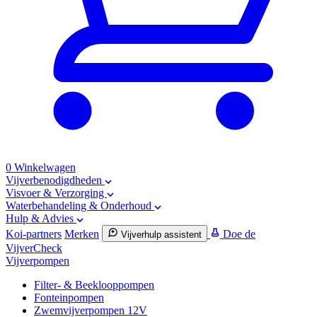
0
Winkelwagen
Vijverbenodigdheden
Visvoer & Verzorging
Waterbehandeling & Onderhoud
Hulp & Advies
Koi-partners
Merken
Doe de
Vijverhulp assistent
VijverCheck
Vijverpompen
Filter- & Beeklooppompen
Fonteinpompen
Zwemvijverpompen 12V