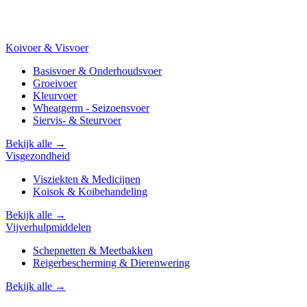
Koivoer & Visvoer
Basisvoer & Onderhoudsvoer
Groeivoer
Kleurvoer
Wheatgerm - Seizoensvoer
Siervis- & Steurvoer
Bekijk alle →
Visgezondheid
Visziekten & Medicijnen
Koisok & Koibehandeling
Bekijk alle →
Vijverhulpmiddelen
Schepnetten & Meetbakken
Reigerbescherming & Dierenwering
Bekijk alle →