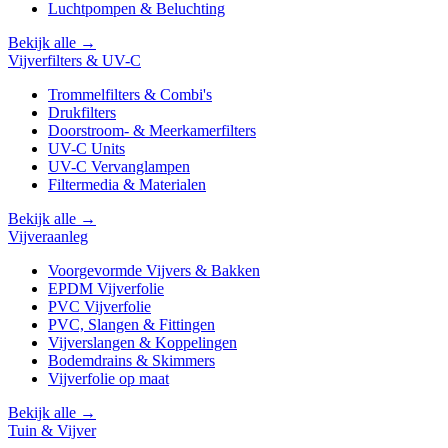
Luchtpompen & Beluchting
Bekijk alle →
Vijverfilters & UV-C
Trommelfilters & Combi's
Drukfilters
Doorstroom- & Meerkamerfilters
UV-C Units
UV-C Vervanglampen
Filtermedia & Materialen
Bekijk alle →
Vijveraanleg
Voorgevormde Vijvers & Bakken
EPDM Vijverfolie
PVC Vijverfolie
PVC, Slangen & Fittingen
Vijverslangen & Koppelingen
Bodemdrains & Skimmers
Vijverfolie op maat
Bekijk alle →
Tuin & Vijver