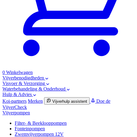
0
Winkelwagen
Vijverbenodigdheden
Visvoer & Verzorging
Waterbehandeling & Onderhoud
Hulp & Advies
Koi-partners
Merken
Doe de
Vijverhulp assistent
VijverCheck
Vijverpompen
Filter- & Beeklooppompen
Fonteinpompen
Zwemvijverpompen 12V