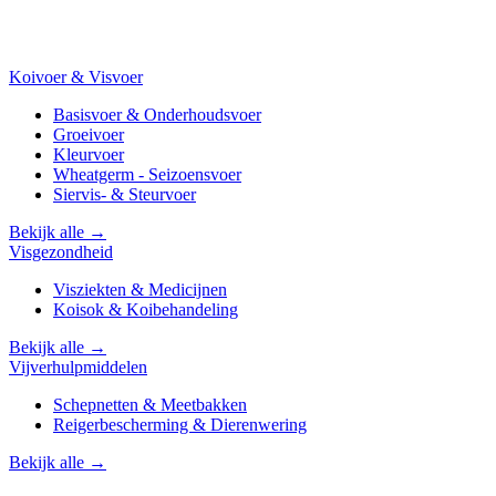
Koivoer & Visvoer
Basisvoer & Onderhoudsvoer
Groeivoer
Kleurvoer
Wheatgerm - Seizoensvoer
Siervis- & Steurvoer
Bekijk alle →
Visgezondheid
Visziekten & Medicijnen
Koisok & Koibehandeling
Bekijk alle →
Vijverhulpmiddelen
Schepnetten & Meetbakken
Reigerbescherming & Dierenwering
Bekijk alle →