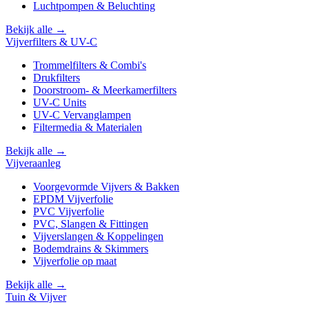
Luchtpompen & Beluchting
Bekijk alle →
Vijverfilters & UV-C
Trommelfilters & Combi's
Drukfilters
Doorstroom- & Meerkamerfilters
UV-C Units
UV-C Vervanglampen
Filtermedia & Materialen
Bekijk alle →
Vijveraanleg
Voorgevormde Vijvers & Bakken
EPDM Vijverfolie
PVC Vijverfolie
PVC, Slangen & Fittingen
Vijverslangen & Koppelingen
Bodemdrains & Skimmers
Vijverfolie op maat
Bekijk alle →
Tuin & Vijver