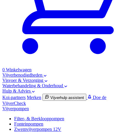
0
Winkelwagen
Vijverbenodigdheden
Visvoer & Verzorging
Waterbehandeling & Onderhoud
Hulp & Advies
Koi-partners
Merken
Doe de
Vijverhulp assistent
VijverCheck
Vijverpompen
Filter- & Beeklooppompen
Fonteinpompen
Zwemvijverpompen 12V