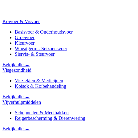
Koivoer & Visvoer
Basisvoer & Onderhoudsvoer
Groeivoer
Kleurvoer
Wheatgerm - Seizoensvoer
Siervis- & Steurvoer
Bekijk alle →
Visgezondheid
Visziekten & Medicijnen
Koisok & Koibehandeling
Bekijk alle →
Vijverhulpmiddelen
Schepnetten & Meetbakken
Reigerbescherming & Dierenwering
Bekijk alle →