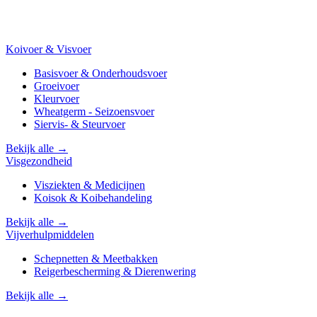
Koivoer & Visvoer
Basisvoer & Onderhoudsvoer
Groeivoer
Kleurvoer
Wheatgerm - Seizoensvoer
Siervis- & Steurvoer
Bekijk alle →
Visgezondheid
Visziekten & Medicijnen
Koisok & Koibehandeling
Bekijk alle →
Vijverhulpmiddelen
Schepnetten & Meetbakken
Reigerbescherming & Dierenwering
Bekijk alle →