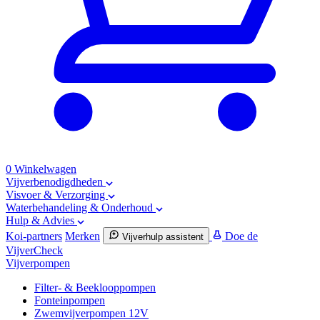
0
Winkelwagen
Vijverbenodigdheden
Visvoer & Verzorging
Waterbehandeling & Onderhoud
Hulp & Advies
Koi-partners
Merken
Doe de
Vijverhulp assistent
VijverCheck
Vijverpompen
Filter- & Beeklooppompen
Fonteinpompen
Zwemvijverpompen 12V