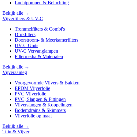
Luchtpompen & Beluchting
Bekijk alle →
Vijverfilters & UV-C
Trommelfilters & Combi's
Drukfilters
Doorstroom- & Meerkamerfilters
UV-C Units
UV-C Vervanglampen
Filtermedia & Materialen
Bekijk alle →
Vijveraanleg
Voorgevormde Vijvers & Bakken
EPDM Vijverfolie
PVC Vijverfolie
PVC, Slangen & Fittingen
Vijverslangen & Koppelingen
Bodemdrains & Skimmers
Vijverfolie op maat
Bekijk alle →
Tuin & Vijver