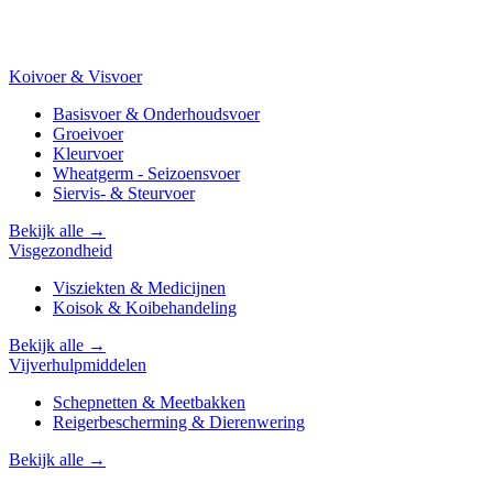
Koivoer & Visvoer
Basisvoer & Onderhoudsvoer
Groeivoer
Kleurvoer
Wheatgerm - Seizoensvoer
Siervis- & Steurvoer
Bekijk alle →
Visgezondheid
Visziekten & Medicijnen
Koisok & Koibehandeling
Bekijk alle →
Vijverhulpmiddelen
Schepnetten & Meetbakken
Reigerbescherming & Dierenwering
Bekijk alle →