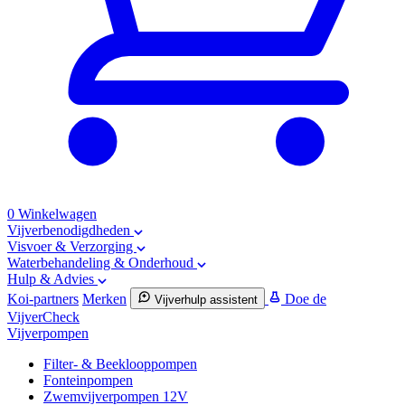
0
Winkelwagen
Vijverbenodigdheden
Visvoer & Verzorging
Waterbehandeling & Onderhoud
Hulp & Advies
Koi-partners
Merken
Doe de
Vijverhulp assistent
VijverCheck
Vijverpompen
Filter- & Beeklooppompen
Fonteinpompen
Zwemvijverpompen 12V