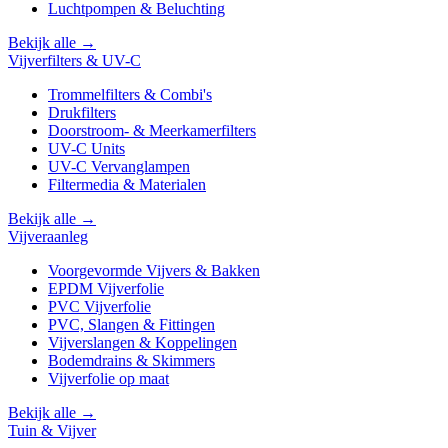
Luchtpompen & Beluchting
Bekijk alle →
Vijverfilters & UV-C
Trommelfilters & Combi's
Drukfilters
Doorstroom- & Meerkamerfilters
UV-C Units
UV-C Vervanglampen
Filtermedia & Materialen
Bekijk alle →
Vijveraanleg
Voorgevormde Vijvers & Bakken
EPDM Vijverfolie
PVC Vijverfolie
PVC, Slangen & Fittingen
Vijverslangen & Koppelingen
Bodemdrains & Skimmers
Vijverfolie op maat
Bekijk alle →
Tuin & Vijver