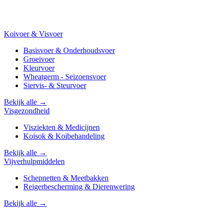
Koivoer & Visvoer
Basisvoer & Onderhoudsvoer
Groeivoer
Kleurvoer
Wheatgerm - Seizoensvoer
Siervis- & Steurvoer
Bekijk alle →
Visgezondheid
Visziekten & Medicijnen
Koisok & Koibehandeling
Bekijk alle →
Vijverhulpmiddelen
Schepnetten & Meetbakken
Reigerbescherming & Dierenwering
Bekijk alle →