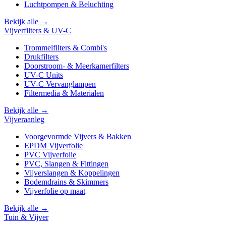
Luchtpompen & Beluchting
Bekijk alle →
Vijverfilters & UV-C
Trommelfilters & Combi's
Drukfilters
Doorstroom- & Meerkamerfilters
UV-C Units
UV-C Vervanglampen
Filtermedia & Materialen
Bekijk alle →
Vijveraanleg
Voorgevormde Vijvers & Bakken
EPDM Vijverfolie
PVC Vijverfolie
PVC, Slangen & Fittingen
Vijverslangen & Koppelingen
Bodemdrains & Skimmers
Vijverfolie op maat
Bekijk alle →
Tuin & Vijver