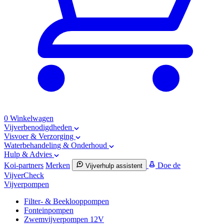
0
Winkelwagen
Vijverbenodigdheden
Visvoer & Verzorging
Waterbehandeling & Onderhoud
Hulp & Advies
Koi-partners
Merken
Doe de
Vijverhulp assistent
VijverCheck
Vijverpompen
Filter- & Beeklooppompen
Fonteinpompen
Zwemvijverpompen 12V