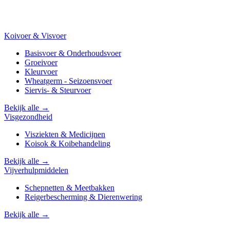
Koivoer & Visvoer
Basisvoer & Onderhoudsvoer
Groeivoer
Kleurvoer
Wheatgerm - Seizoensvoer
Siervis- & Steurvoer
Bekijk alle →
Visgezondheid
Visziekten & Medicijnen
Koisok & Koibehandeling
Bekijk alle →
Vijverhulpmiddelen
Schepnetten & Meetbakken
Reigerbescherming & Dierenwering
Bekijk alle →