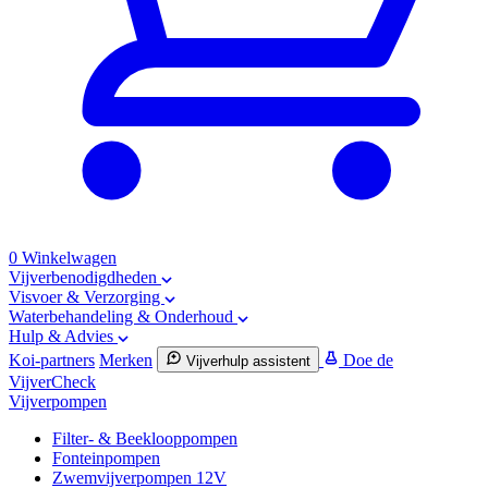
0
Winkelwagen
Vijverbenodigdheden
Visvoer & Verzorging
Waterbehandeling & Onderhoud
Hulp & Advies
Koi-partners
Merken
Doe de
Vijverhulp assistent
VijverCheck
Vijverpompen
Filter- & Beeklooppompen
Fonteinpompen
Zwemvijverpompen 12V