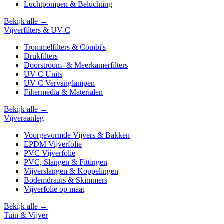
Luchtpompen & Beluchting
Bekijk alle →
Vijverfilters & UV-C
Trommelfilters & Combi's
Drukfilters
Doorstroom- & Meerkamerfilters
UV-C Units
UV-C Vervanglampen
Filtermedia & Materialen
Bekijk alle →
Vijveraanleg
Voorgevormde Vijvers & Bakken
EPDM Vijverfolie
PVC Vijverfolie
PVC, Slangen & Fittingen
Vijverslangen & Koppelingen
Bodemdrains & Skimmers
Vijverfolie op maat
Bekijk alle →
Tuin & Vijver