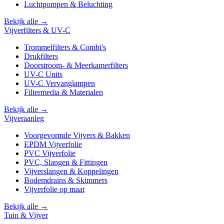
Luchtpompen & Beluchting
Bekijk alle →
Vijverfilters & UV-C
Trommelfilters & Combi's
Drukfilters
Doorstroom- & Meerkamerfilters
UV-C Units
UV-C Vervanglampen
Filtermedia & Materialen
Bekijk alle →
Vijveraanleg
Voorgevormde Vijvers & Bakken
EPDM Vijverfolie
PVC Vijverfolie
PVC, Slangen & Fittingen
Vijverslangen & Koppelingen
Bodemdrains & Skimmers
Vijverfolie op maat
Bekijk alle →
Tuin & Vijver