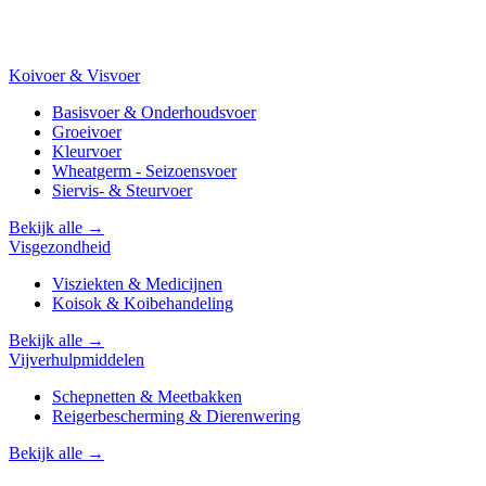
Koivoer & Visvoer
Basisvoer & Onderhoudsvoer
Groeivoer
Kleurvoer
Wheatgerm - Seizoensvoer
Siervis- & Steurvoer
Bekijk alle →
Visgezondheid
Visziekten & Medicijnen
Koisok & Koibehandeling
Bekijk alle →
Vijverhulpmiddelen
Schepnetten & Meetbakken
Reigerbescherming & Dierenwering
Bekijk alle →