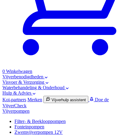
0
Winkelwagen
Vijverbenodigdheden
Visvoer & Verzorging
Waterbehandeling & Onderhoud
Hulp & Advies
Koi-partners
Merken
Doe de
Vijverhulp assistent
VijverCheck
Vijverpompen
Filter- & Beeklooppompen
Fonteinpompen
Zwemvijverpompen 12V