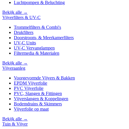
Luchtpompen & Beluchting
Bekijk alle →
Vijverfilters & UV-C
Trommelfilters & Combi's
Drukfilters
Doorstroom- & Meerkamerfilters
UV-C Units
UV-C Vervanglampen
Filtermedia & Materialen
Bekijk alle →
Vijveraanleg
Voorgevormde Vijvers & Bakken
EPDM Vijverfolie
PVC Vijverfolie
PVC, Slangen & Fittingen
Vijverslangen & Koppelingen
Bodemdrains & Skimmers
Vijverfolie op maat
Bekijk alle →
Tuin & Vijver