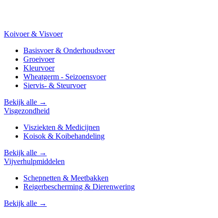
Koivoer & Visvoer
Basisvoer & Onderhoudsvoer
Groeivoer
Kleurvoer
Wheatgerm - Seizoensvoer
Siervis- & Steurvoer
Bekijk alle →
Visgezondheid
Visziekten & Medicijnen
Koisok & Koibehandeling
Bekijk alle →
Vijverhulpmiddelen
Schepnetten & Meetbakken
Reigerbescherming & Dierenwering
Bekijk alle →