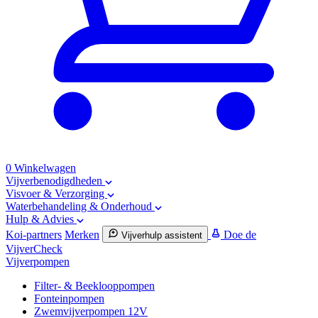
0
Winkelwagen
Vijverbenodigdheden
Visvoer & Verzorging
Waterbehandeling & Onderhoud
Hulp & Advies
Koi-partners
Merken
Doe de
Vijverhulp assistent
VijverCheck
Vijverpompen
Filter- & Beeklooppompen
Fonteinpompen
Zwemvijverpompen 12V