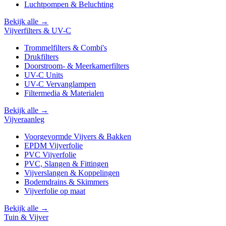
Luchtpompen & Beluchting
Bekijk alle →
Vijverfilters & UV-C
Trommelfilters & Combi's
Drukfilters
Doorstroom- & Meerkamerfilters
UV-C Units
UV-C Vervanglampen
Filtermedia & Materialen
Bekijk alle →
Vijveraanleg
Voorgevormde Vijvers & Bakken
EPDM Vijverfolie
PVC Vijverfolie
PVC, Slangen & Fittingen
Vijverslangen & Koppelingen
Bodemdrains & Skimmers
Vijverfolie op maat
Bekijk alle →
Tuin & Vijver