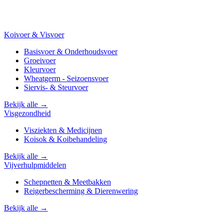
Koivoer & Visvoer
Basisvoer & Onderhoudsvoer
Groeivoer
Kleurvoer
Wheatgerm - Seizoensvoer
Siervis- & Steurvoer
Bekijk alle →
Visgezondheid
Visziekten & Medicijnen
Koisok & Koibehandeling
Bekijk alle →
Vijverhulpmiddelen
Schepnetten & Meetbakken
Reigerbescherming & Dierenwering
Bekijk alle →