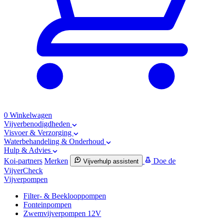
0
Winkelwagen
Vijverbenodigdheden
Visvoer & Verzorging
Waterbehandeling & Onderhoud
Hulp & Advies
Koi-partners
Merken
Doe de
Vijverhulp assistent
VijverCheck
Vijverpompen
Filter- & Beeklooppompen
Fonteinpompen
Zwemvijverpompen 12V